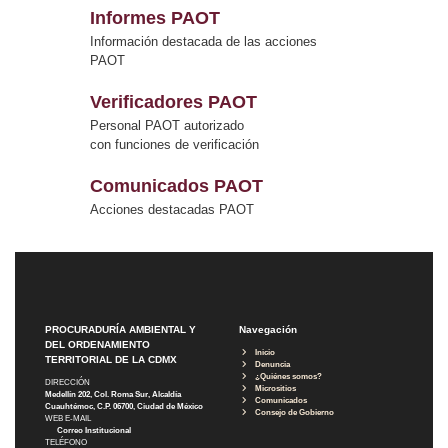
Informes PAOT
Información destacada de las acciones
PAOT
Verificadores PAOT
Personal PAOT autorizado
con funciones de verificación
Comunicados PAOT
Acciones destacadas PAOT
PROCURADURÍA AMBIENTAL Y
Navegación
DEL ORDENAMIENTO
Inicio
TERRITORIAL DE LA CDMX
Denuncia
¿Quiénes somos?
DIRECCIÓN
Micrositios
Medellín 202, Col. Roma Sur, Alcaldía
Comunicados
Cuauhtémoc, C.P. 06700, Ciudad de México
Consejo de Gobierno
WEB E-MAIL
Correo Institucional
TELÉFONO