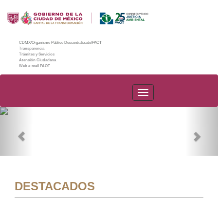
CDMX/Organismo Público Descentralizado/PAOT
Transparencia
Trámites y Servicios
Atención Ciudadana
Web e-mail PAOT
PAOT
Previous
Nex
DESTACADOS