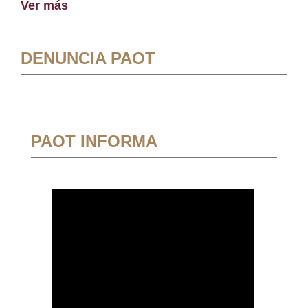
Ver más
DENUNCIA PAOT
PAOT INFORMA