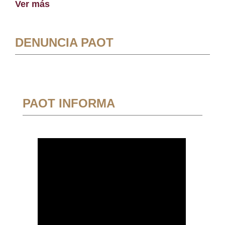
Ver más
DENUNCIA PAOT
PAOT INFORMA