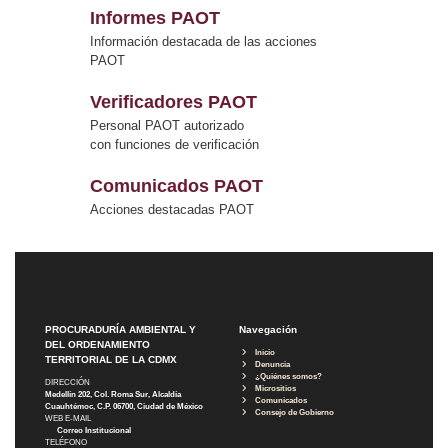
Informes PAOT
Información destacada de las acciones
PAOT
Verificadores PAOT
Personal PAOT autorizado
con funciones de verificación
Comunicados PAOT
Acciones destacadas PAOT
PROCURADURÍA AMBIENTAL Y
Navegación
DEL ORDENAMIENTO
Inicio
TERRITORIAL DE LA CDMX
Denuncia
¿Quiénes somos?
DIRECCIÓN
Micrositios
Medellín 202, Col. Roma Sur, Alcaldía
Comunicados
Cuauhtémoc, C.P. 06700, Ciudad de México
Consejo de Gobierno
WEB E-MAIL
Correo Institucional
TELÉFONO