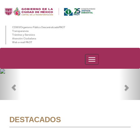
CDMX/Organismo Público Descentralizado/PAOT
Transparencia
Trámites y Servicios
Atención Ciudadana
Web e-mail PAOT
PAOT
Previous
Nex
DESTACADOS