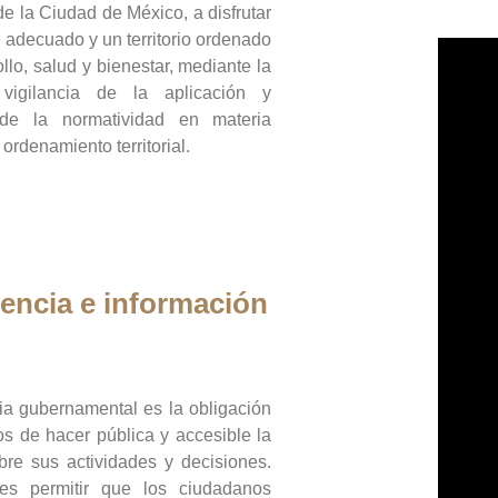
de la Ciudad de México, a disfrutar
 adecuado y un territorio ordenado
llo, salud y bienestar, mediante la
vigilancia de la aplicación y
 de la normatividad en materia
 ordenamiento territorial.
encia e información
ia gubernamental es la obligación
os de hacer pública y accesible la
bre sus actividades y decisiones.
es permitir que los ciudadanos