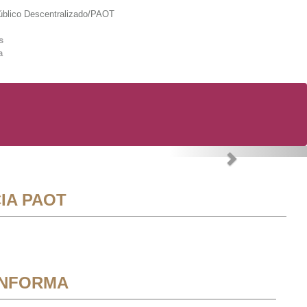
lico Descentralizado/PAOT
s
a
Next
IA PAOT
INFORMA