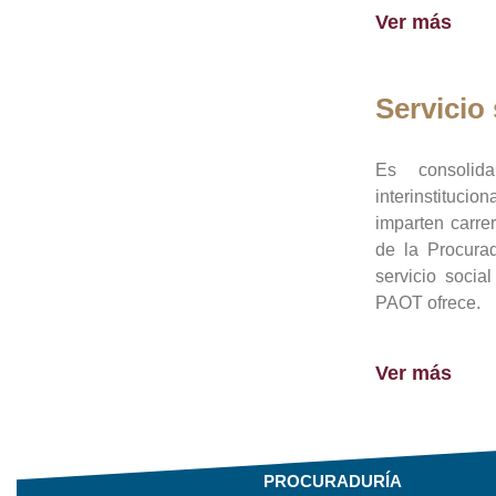
Ver más
Servicio 
Es consolid
interinstituci
imparten carre
de la Procura
servicio socia
PAOT ofrece.
Ver más
PROCURADURÍA