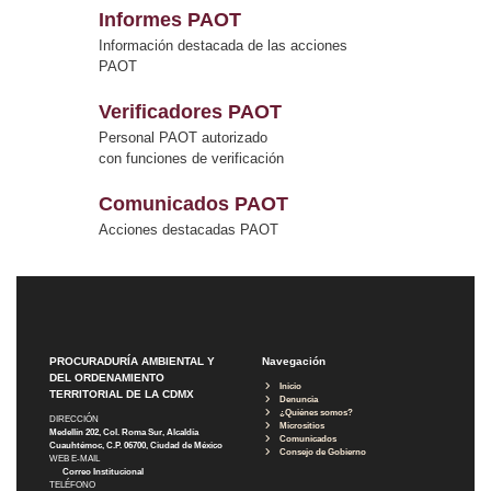
Informes PAOT
Información destacada de las acciones
PAOT
Verificadores PAOT
Personal PAOT autorizado
con funciones de verificación
Comunicados PAOT
Acciones destacadas PAOT
PROCURADURÍA AMBIENTAL Y
Navegación
DEL ORDENAMIENTO
Inicio
TERRITORIAL DE LA CDMX
Denuncia
¿Quiénes somos?
DIRECCIÓN
Micrositios
Medellín 202, Col. Roma Sur, Alcaldía
Comunicados
Cuauhtémoc, C.P. 06700, Ciudad de México
Consejo de Gobierno
WEB E-MAIL
Correo Institucional
TELÉFONO