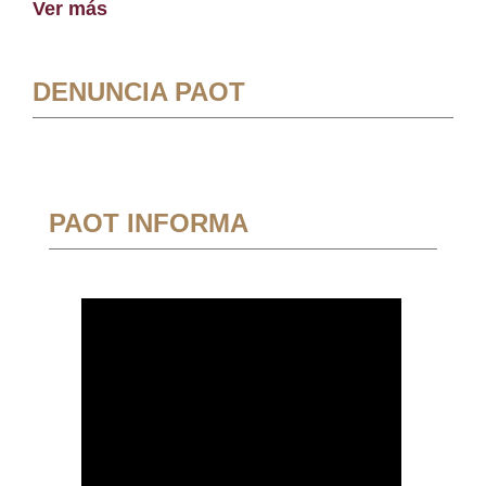
Ver más
DENUNCIA PAOT
PAOT INFORMA