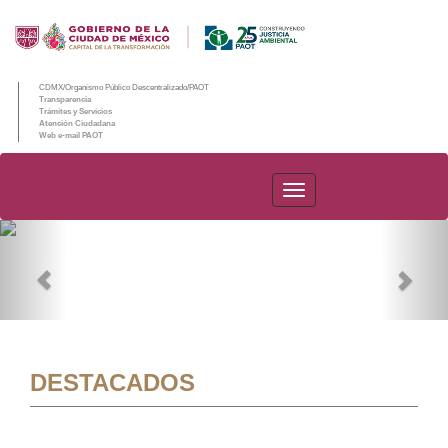
CDMX/Organismo Público Descentralizado/PAOT
Transparencia
Trámites y Servicios
Atención Ciudadana
Web e-mail PAOT
PAOT
Previous
Nex
DESTACADOS