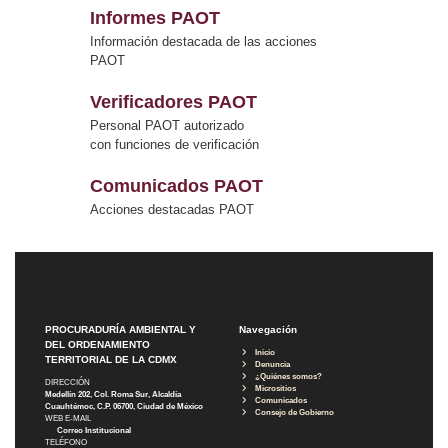
Informes PAOT
Información destacada de las acciones
PAOT
Verificadores PAOT
Personal PAOT autorizado
con funciones de verificación
Comunicados PAOT
Acciones destacadas PAOT
PROCURADURÍA AMBIENTAL Y
Navegación
DEL ORDENAMIENTO
Inicio
TERRITORIAL DE LA CDMX
Denuncia
¿Quiénes somos?
DIRECCIÓN
Micrositios
Medellín 202, Col. Roma Sur, Alcaldía
Comunicados
Cuauhtémoc, C.P. 06700, Ciudad de México
Consejo de Gobierno
WEB E-MAIL
Correo Institucional
TELÉFONO