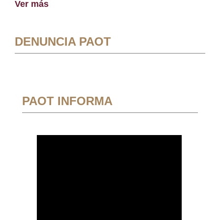
Ver más
DENUNCIA PAOT
PAOT INFORMA