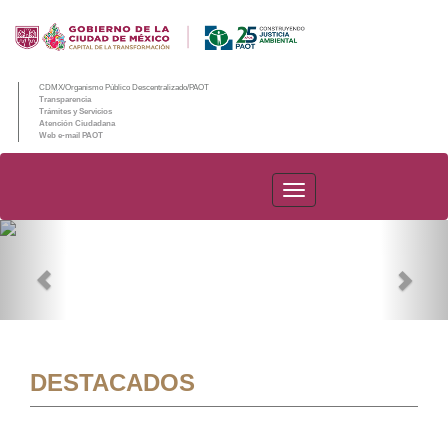
CDMX/Organismo Público Descentralizado/PAOT
Transparencia
Trámites y Servicios
Atención Ciudadana
Web e-mail PAOT
PAOT
Previous
Nex
DESTACADOS