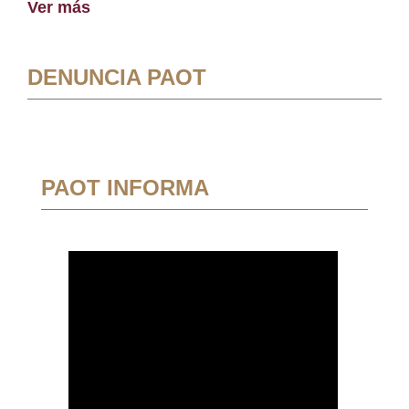
Ver más
DENUNCIA PAOT
PAOT INFORMA