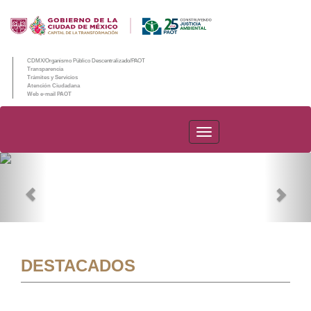
CDMX/Organismo Público Descentralizado/PAOT
Transparencia
Trámites y Servicios
Atención Ciudadana
Web e-mail PAOT
PAOT
Previous
Nex
DESTACADOS