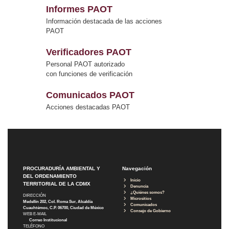
Informes PAOT
Información destacada de las acciones
PAOT
Verificadores PAOT
Personal PAOT autorizado
con funciones de verificación
Comunicados PAOT
Acciones destacadas PAOT
PROCURADURÍA AMBIENTAL Y
Navegación
DEL ORDENAMIENTO
Inicio
TERRITORIAL DE LA CDMX
Denuncia
¿Quiénes somos?
DIRECCIÓN
Micrositios
Medellín 202, Col. Roma Sur, Alcaldía
Comunicados
Cuauhtémoc, C.P. 06700, Ciudad de México
Consejo de Gobierno
WEB E-MAIL
Correo Institucional
TELÉFONO