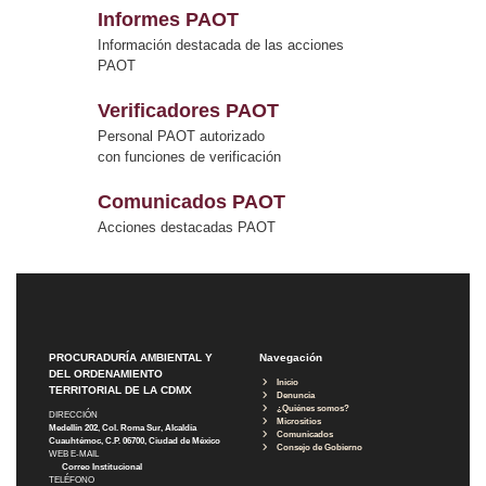
Informes PAOT
Información destacada de las acciones
PAOT
Verificadores PAOT
Personal PAOT autorizado
con funciones de verificación
Comunicados PAOT
Acciones destacadas PAOT
PROCURADURÍA AMBIENTAL Y
Navegación
DEL ORDENAMIENTO
Inicio
TERRITORIAL DE LA CDMX
Denuncia
¿Quiénes somos?
DIRECCIÓN
Micrositios
Medellín 202, Col. Roma Sur, Alcaldía
Comunicados
Cuauhtémoc, C.P. 06700, Ciudad de México
Consejo de Gobierno
WEB E-MAIL
Correo Institucional
TELÉFONO