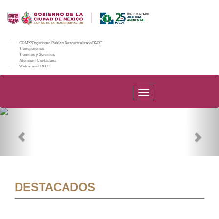
CDMX/Organismo Público Descentralizado/PAOT
Transparencia
Trámites y Servicios
Atención Ciudadana
Web e-mail PAOT
PAOT
Previous
Nex
DESTACADOS