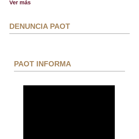
Ver más
DENUNCIA PAOT
PAOT INFORMA