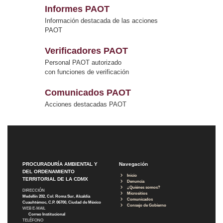
Informes PAOT
Información destacada de las acciones
PAOT
Verificadores PAOT
Personal PAOT autorizado
con funciones de verificación
Comunicados PAOT
Acciones destacadas PAOT
PROCURADURÍA AMBIENTAL Y
Navegación
DEL ORDENAMIENTO
Inicio
TERRITORIAL DE LA CDMX
Denuncia
¿Quiénes somos?
DIRECCIÓN
Micrositios
Medellín 202, Col. Roma Sur, Alcaldía
Comunicados
Cuauhtémoc, C.P. 06700, Ciudad de México
Consejo de Gobierno
WEB E-MAIL
Correo Institucional
TELÉFONO