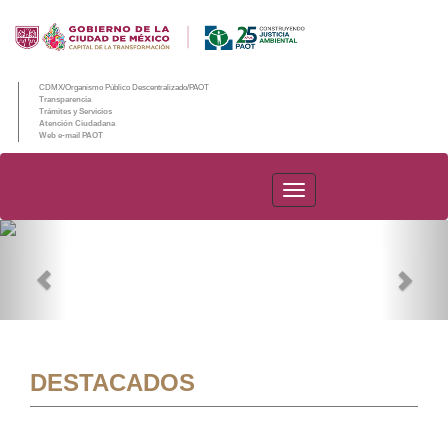
CDMX/Organismo Público Descentralizado/PAOT
Transparencia
Trámites y Servicios
Atención Ciudadana
Web e-mail PAOT
PAOT
Previous
Nex
DESTACADOS