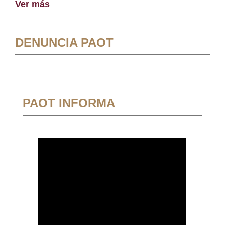
Ver más
DENUNCIA PAOT
PAOT INFORMA