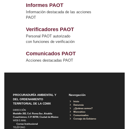
Informes PAOT
Información destacada de las acciones
PAOT
Verificadores PAOT
Personal PAOT autorizado
con funciones de verificación
Comunicados PAOT
Acciones destacadas PAOT
PROCURADURÍA AMBIENTAL Y
Navegación
DEL ORDENAMIENTO
Inicio
TERRITORIAL DE LA CDMX
Denuncia
¿Quiénes somos?
DIRECCIÓN
Micrositios
Medellín 202, Col. Roma Sur, Alcaldía
Comunicados
Cuauhtémoc, C.P. 06700, Ciudad de México
Consejo de Gobierno
WEB E-MAIL
Correo Institucional
TELÉFONO