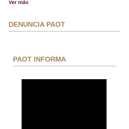
Ver más
DENUNCIA PAOT
PAOT INFORMA