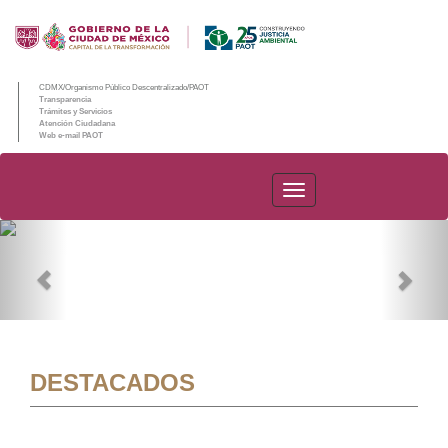
CDMX/Organismo Público Descentralizado/PAOT
Transparencia
Trámites y Servicios
Atención Ciudadana
Web e-mail PAOT
PAOT
Previous
Nex
DESTACADOS