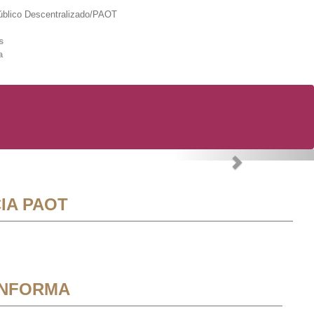
lico Descentralizado/PAOT
s
a
Next
IA PAOT
INFORMA