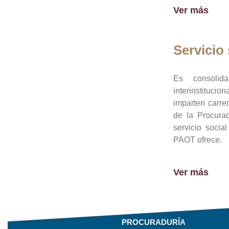
Ver más
Servicio 
Es consolid
interinstituci
imparten carre
de la Procura
servicio socia
PAOT ofrece.
Ver más
PROCURADURÍA