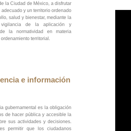
de la Ciudad de México, a disfrutar
 adecuado y un territorio ordenado
llo, salud y bienestar, mediante la
vigilancia de la aplicación y
 de la normatividad en materia
 ordenamiento territorial.
encia e información
ia gubernamental es la obligación
os de hacer pública y accesible la
bre sus actividades y decisiones.
es permitir que los ciudadanos