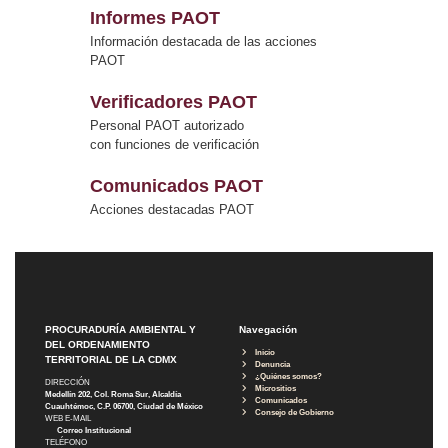
Informes PAOT
Información destacada de las acciones
PAOT
Verificadores PAOT
Personal PAOT autorizado
con funciones de verificación
Comunicados PAOT
Acciones destacadas PAOT
PROCURADURÍA AMBIENTAL Y
Navegación
DEL ORDENAMIENTO
Inicio
TERRITORIAL DE LA CDMX
Denuncia
¿Quiénes somos?
DIRECCIÓN
Micrositios
Medellín 202, Col. Roma Sur, Alcaldía
Comunicados
Cuauhtémoc, C.P. 06700, Ciudad de México
Consejo de Gobierno
WEB E-MAIL
Correo Institucional
TELÉFONO