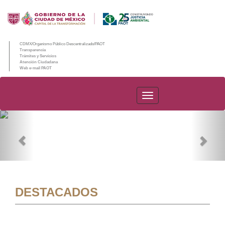
CDMX/Organismo Público Descentralizado/PAOT
Transparencia
Trámites y Servicios
Atención Ciudadana
Web e-mail PAOT
PAOT
Previous
Nex
DESTACADOS