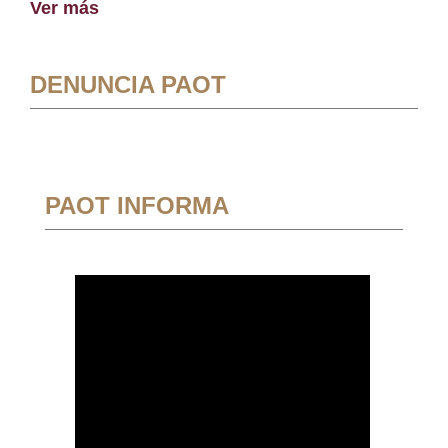
Ver más
DENUNCIA PAOT
PAOT INFORMA