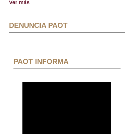
Ver más
DENUNCIA PAOT
PAOT INFORMA