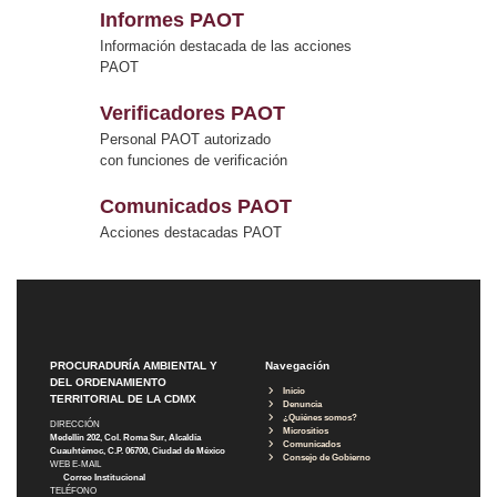
Informes PAOT
Información destacada de las acciones
PAOT
Verificadores PAOT
Personal PAOT autorizado
con funciones de verificación
Comunicados PAOT
Acciones destacadas PAOT
PROCURADURÍA AMBIENTAL Y
Navegación
DEL ORDENAMIENTO
Inicio
TERRITORIAL DE LA CDMX
Denuncia
¿Quiénes somos?
DIRECCIÓN
Micrositios
Medellín 202, Col. Roma Sur, Alcaldía
Comunicados
Cuauhtémoc, C.P. 06700, Ciudad de México
Consejo de Gobierno
WEB E-MAIL
Correo Institucional
TELÉFONO