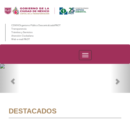
CDMX/Organismo Público Descentralizado/PAOT
Transparencia
Trámites y Servicios
Atención Ciudadana
Web e-mail PAOT
PAOT
Previous
Nex
DESTACADOS