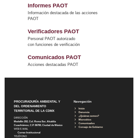
Informes PAOT
Información destacada de las acciones
PAOT
Verificadores PAOT
Personal PAOT autorizado
con funciones de verificación
Comunicados PAOT
Acciones destacadas PAOT
PROCURADURÍA AMBIENTAL Y
Navegación
DEL ORDENAMIENTO
Inicio
TERRITORIAL DE LA CDMX
Denuncia
¿Quiénes somos?
DIRECCIÓN
Micrositios
Medellín 202, Col. Roma Sur, Alcaldía
Comunicados
Cuauhtémoc, C.P. 06700, Ciudad de México
Consejo de Gobierno
WEB E-MAIL
Correo Institucional
TELÉFONO