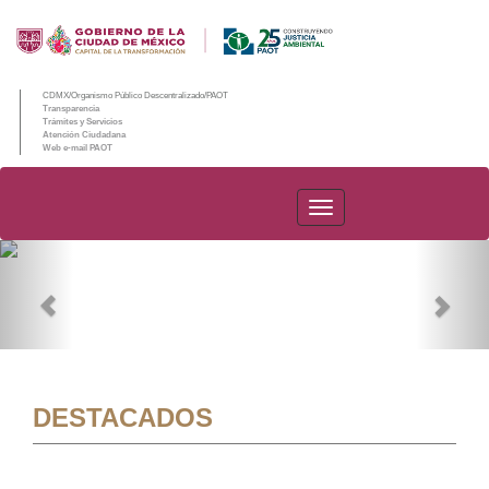
CDMX/Organismo Público Descentralizado/PAOT
Transparencia
Trámites y Servicios
Atención Ciudadana
Web e-mail PAOT
PAOT
Previous
Nex
DESTACADOS