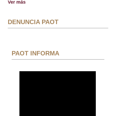
Ver más
DENUNCIA PAOT
PAOT INFORMA