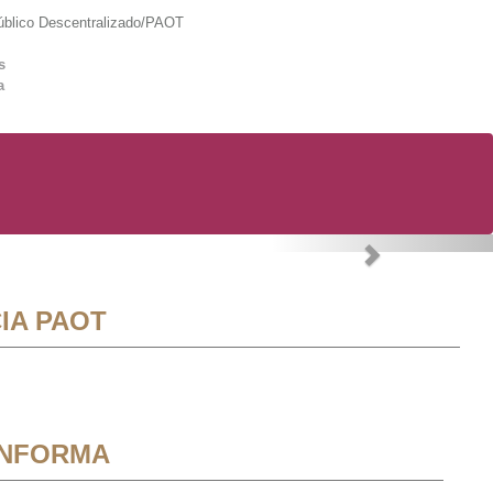
lico Descentralizado/PAOT
s
a
Next
IA PAOT
INFORMA