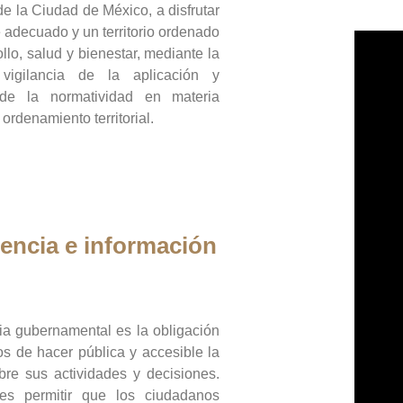
de la Ciudad de México, a disfrutar
 adecuado y un territorio ordenado
llo, salud y bienestar, mediante la
vigilancia de la aplicación y
 de la normatividad en materia
 ordenamiento territorial.
encia e información
ia gubernamental es la obligación
os de hacer pública y accesible la
bre sus actividades y decisiones.
es permitir que los ciudadanos