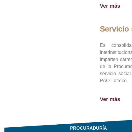
Ver más
Servicio 
Es consolid
interinstituci
imparten carre
de la Procura
servicio socia
PAOT ofrece.
Ver más
PROCURADURÍA