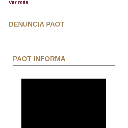
Ver más
DENUNCIA PAOT
PAOT INFORMA