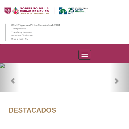
CDMX/Organismo Público Descentralizado/PAOT
Transparencia
Trámites y Servicios
Atención Ciudadana
Web e-mail PAOT
PAOT
Previous
Nex
DESTACADOS