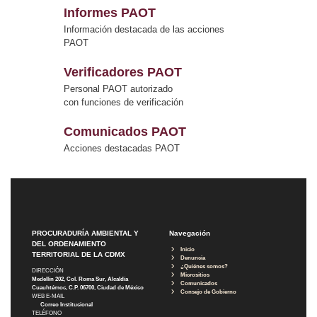
Informes PAOT
Información destacada de las acciones
PAOT
Verificadores PAOT
Personal PAOT autorizado
con funciones de verificación
Comunicados PAOT
Acciones destacadas PAOT
PROCURADURÍA AMBIENTAL Y
Navegación
DEL ORDENAMIENTO
Inicio
TERRITORIAL DE LA CDMX
Denuncia
¿Quiénes somos?
DIRECCIÓN
Micrositios
Medellín 202, Col. Roma Sur, Alcaldía
Comunicados
Cuauhtémoc, C.P. 06700, Ciudad de México
Consejo de Gobierno
WEB E-MAIL
Correo Institucional
TELÉFONO