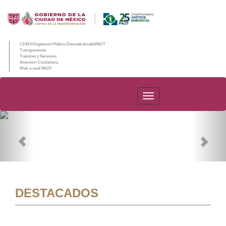
CDMX/Organismo Público Descentralizado/PAOT
Transparencia
Trámites y Servicios
Atención Ciudadana
Web e-mail PAOT
PAOT
Previous
Nex
DESTACADOS