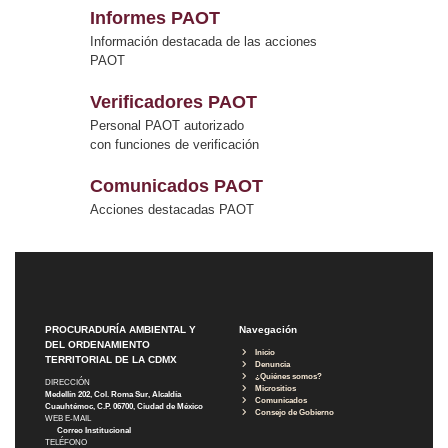
Informes PAOT
Información destacada de las acciones
PAOT
Verificadores PAOT
Personal PAOT autorizado
con funciones de verificación
Comunicados PAOT
Acciones destacadas PAOT
PROCURADURÍA AMBIENTAL Y
Navegación
DEL ORDENAMIENTO
Inicio
TERRITORIAL DE LA CDMX
Denuncia
¿Quiénes somos?
DIRECCIÓN
Micrositios
Medellín 202, Col. Roma Sur, Alcaldía
Comunicados
Cuauhtémoc, C.P. 06700, Ciudad de México
Consejo de Gobierno
WEB E-MAIL
Correo Institucional
TELÉFONO