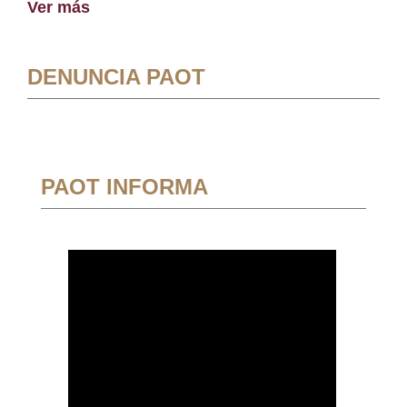
Ver más
DENUNCIA PAOT
PAOT INFORMA