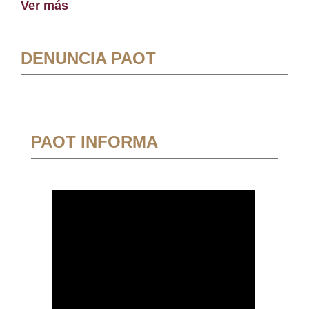
Ver más
DENUNCIA PAOT
PAOT INFORMA