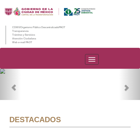
CDMX/Organismo Público Descentralizado/PAOT
Transparencia
Trámites y Servicios
Atención Ciudadana
Web e-mail PAOT
PAOT
Previous
Nex
DESTACADOS