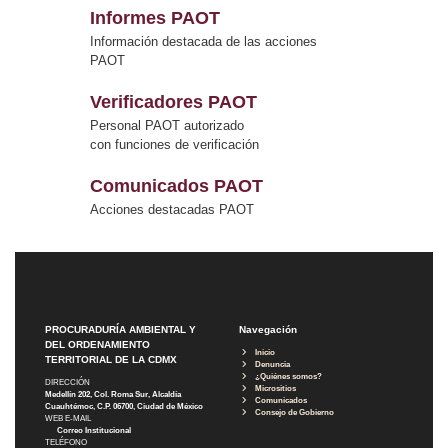
Informes PAOT
Información destacada de las acciones
PAOT
Verificadores PAOT
Personal PAOT autorizado
con funciones de verificación
Comunicados PAOT
Acciones destacadas PAOT
PROCURADURÍA AMBIENTAL Y
Navegación
DEL ORDENAMIENTO
Inicio
TERRITORIAL DE LA CDMX
Denuncia
¿Quiénes somos?
DIRECCIÓN
Micrositios
Medellín 202, Col. Roma Sur, Alcaldía
Comunicados
Cuauhtémoc, C.P. 06700, Ciudad de México
Consejo de Gobierno
WEB E-MAIL
Correo Institucional
TELÉFONO