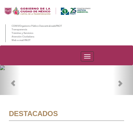
CDMX/Organismo Público Descentralizado/PAOT
Transparencia
Trámites y Servicios
Atención Ciudadana
Web e-mail PAOT
PAOT
Previous
Nex
DESTACADOS