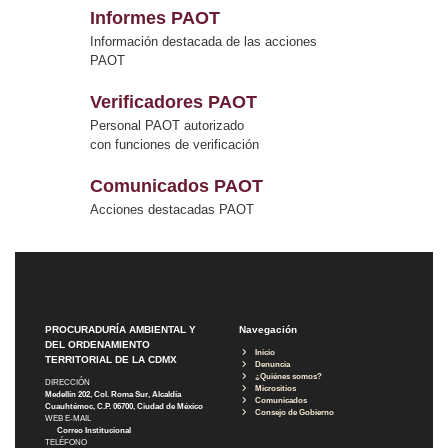
Informes PAOT
Información destacada de las acciones
PAOT
Verificadores PAOT
Personal PAOT autorizado
con funciones de verificación
Comunicados PAOT
Acciones destacadas PAOT
PROCURADURÍA AMBIENTAL Y
Navegación
DEL ORDENAMIENTO
Inicio
TERRITORIAL DE LA CDMX
Denuncia
¿Quiénes somos?
DIRECCIÓN
Micrositios
Medellín 202, Col. Roma Sur, Alcaldía
Comunicados
Cuauhtémoc, C.P. 06700, Ciudad de México
Consejo de Gobierno
WEB E-MAIL
Correo Institucional
TELÉFONO