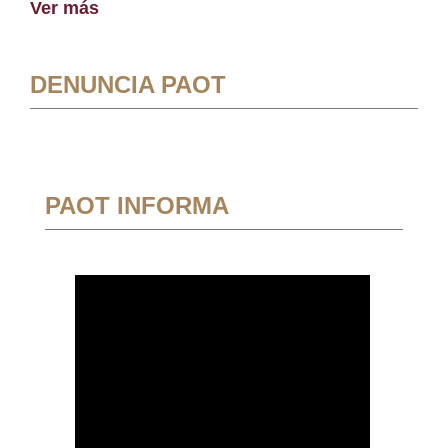
Ver más
DENUNCIA PAOT
PAOT INFORMA