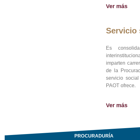
Ver más
Servicio 
Es consolid
interinstituci
imparten carre
de la Procura
servicio socia
PAOT ofrece.
Ver más
PROCURADURÍA