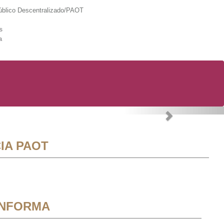
lico Descentralizado/PAOT
s
a
Next
IA PAOT
INFORMA