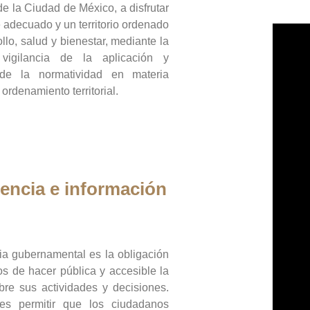
de la Ciudad de México, a disfrutar
 adecuado y un territorio ordenado
llo, salud y bienestar, mediante la
vigilancia de la aplicación y
 de la normatividad en materia
 ordenamiento territorial.
encia e información
ia gubernamental es la obligación
os de hacer pública y accesible la
bre sus actividades y decisiones.
es permitir que los ciudadanos