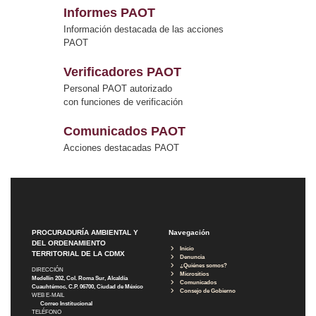
Informes PAOT
Información destacada de las acciones
PAOT
Verificadores PAOT
Personal PAOT autorizado
con funciones de verificación
Comunicados PAOT
Acciones destacadas PAOT
PROCURADURÍA AMBIENTAL Y
Navegación
DEL ORDENAMIENTO
Inicio
TERRITORIAL DE LA CDMX
Denuncia
¿Quiénes somos?
DIRECCIÓN
Micrositios
Medellín 202, Col. Roma Sur, Alcaldía
Comunicados
Cuauhtémoc, C.P. 06700, Ciudad de México
Consejo de Gobierno
WEB E-MAIL
Correo Institucional
TELÉFONO