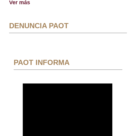
Ver más
DENUNCIA PAOT
PAOT INFORMA