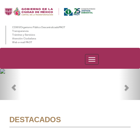
CDMX/Organismo Público Descentralizado/PAOT
Transparencia
Trámites y Servicios
Atención Ciudadana
Web e-mail PAOT
PAOT
Previous
Nex
DESTACADOS