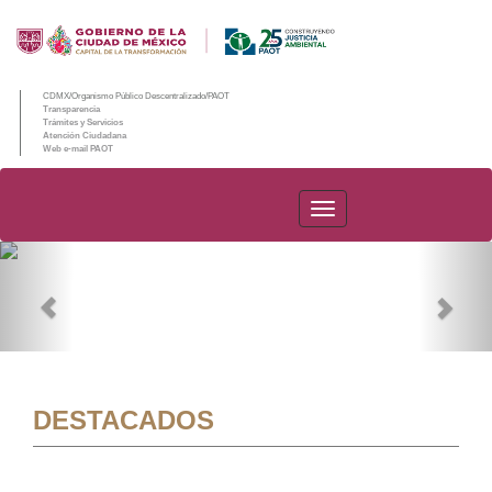
CDMX/Organismo Público Descentralizado/PAOT
Transparencia
Trámites y Servicios
Atención Ciudadana
Web e-mail PAOT
PAOT
Previous
Nex
DESTACADOS