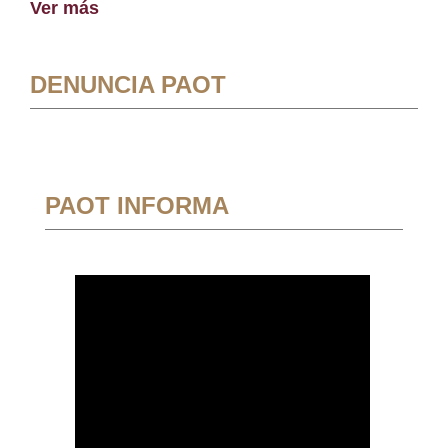
Ver más
DENUNCIA PAOT
PAOT INFORMA