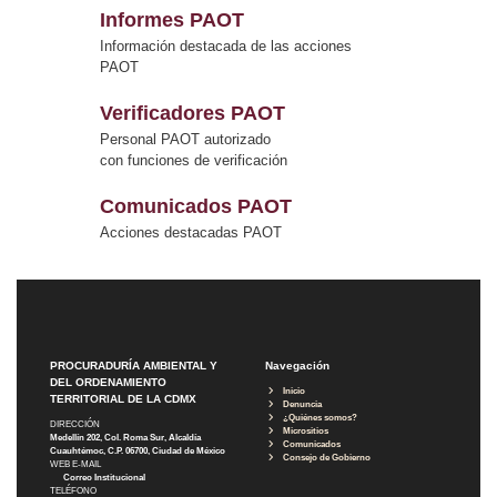
Informes PAOT
Información destacada de las acciones
PAOT
Verificadores PAOT
Personal PAOT autorizado
con funciones de verificación
Comunicados PAOT
Acciones destacadas PAOT
PROCURADURÍA AMBIENTAL Y
Navegación
DEL ORDENAMIENTO
Inicio
TERRITORIAL DE LA CDMX
Denuncia
¿Quiénes somos?
DIRECCIÓN
Micrositios
Medellín 202, Col. Roma Sur, Alcaldía
Comunicados
Cuauhtémoc, C.P. 06700, Ciudad de México
Consejo de Gobierno
WEB E-MAIL
Correo Institucional
TELÉFONO