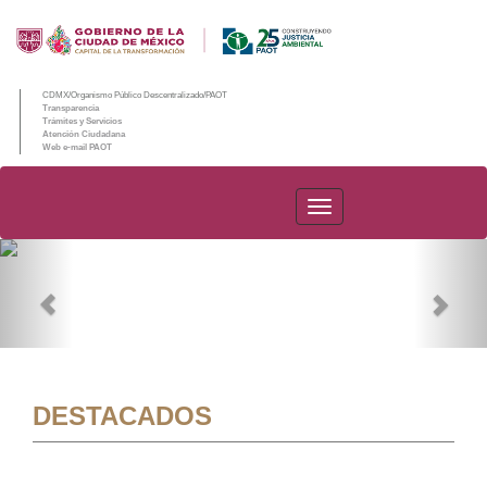
CDMX/Organismo Público Descentralizado/PAOT
Transparencia
Trámites y Servicios
Atención Ciudadana
Web e-mail PAOT
PAOT
Previous
Nex
DESTACADOS