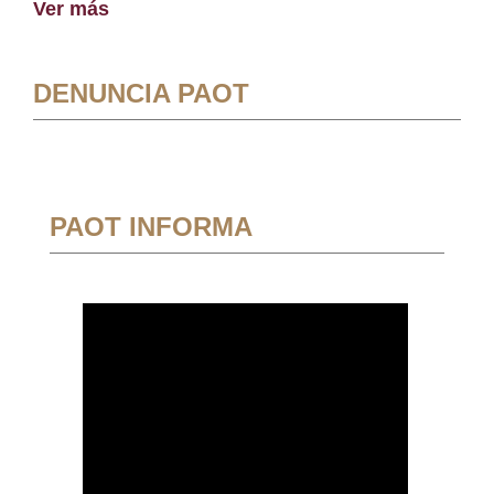
Ver más
DENUNCIA PAOT
PAOT INFORMA