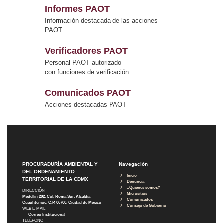
Informes PAOT
Información destacada de las acciones
PAOT
Verificadores PAOT
Personal PAOT autorizado
con funciones de verificación
Comunicados PAOT
Acciones destacadas PAOT
PROCURADURÍA AMBIENTAL Y
Navegación
DEL ORDENAMIENTO
Inicio
TERRITORIAL DE LA CDMX
Denuncia
¿Quiénes somos?
DIRECCIÓN
Micrositios
Medellín 202, Col. Roma Sur, Alcaldía
Comunicados
Cuauhtémoc, C.P. 06700, Ciudad de México
Consejo de Gobierno
WEB E-MAIL
Correo Institucional
TELÉFONO