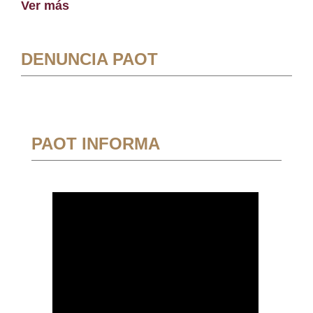
Ver más
DENUNCIA PAOT
PAOT INFORMA