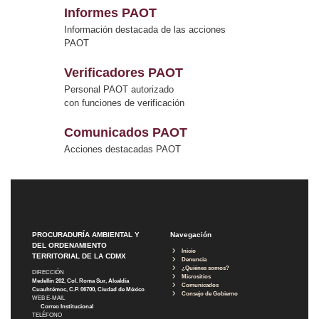
Informes PAOT
Información destacada de las acciones
PAOT
Verificadores PAOT
Personal PAOT autorizado
con funciones de verificación
Comunicados PAOT
Acciones destacadas PAOT
PROCURADURÍA AMBIENTAL Y
Navegación
DEL ORDENAMIENTO
Inicio
TERRITORIAL DE LA CDMX
Denuncia
¿Quiénes somos?
DIRECCIÓN
Micrositios
Medellín 202, Col. Roma Sur, Alcaldía
Comunicados
Cuauhtémoc, C.P. 06700, Ciudad de México
Consejo de Gobierno
WEB E-MAIL
Correo Institucional
TELÉFONO