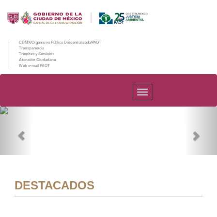
CDMX/Organismo Público Descentralizado/PAOT
Transparencia
Trámites y Servicios
Atención Ciudadana
Web e-mail PAOT
PAOT
Previous
Nex
DESTACADOS