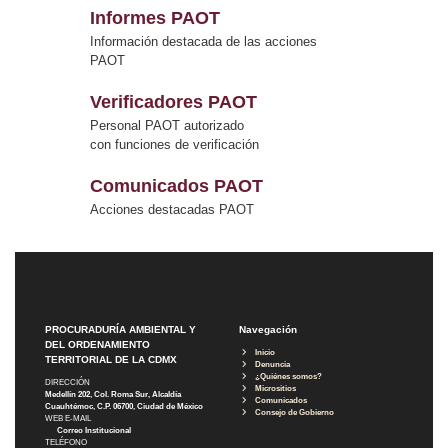
Informes PAOT
Información destacada de las acciones
PAOT
Verificadores PAOT
Personal PAOT autorizado
con funciones de verificación
Comunicados PAOT
Acciones destacadas PAOT
PROCURADURÍA AMBIENTAL Y
Navegación
DEL ORDENAMIENTO
Inicio
TERRITORIAL DE LA CDMX
Denuncia
¿Quiénes somos?
DIRECCIÓN
Micrositios
Medellín 202, Col. Roma Sur, Alcaldía
Comunicados
Cuauhtémoc, C.P. 06700, Ciudad de México
Consejo de Gobierno
WEB E-MAIL
Correo Institucional
TELÉFONO