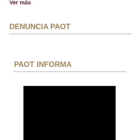
Ver más
DENUNCIA PAOT
PAOT INFORMA