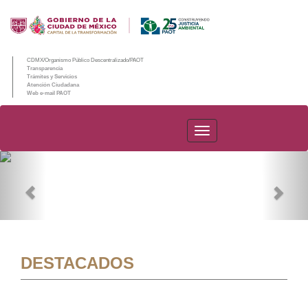
CDMX/Organismo Público Descentralizado/PAOT
Transparencia
Trámites y Servicios
Atención Ciudadana
Web e-mail PAOT
PAOT
Previous
Nex
DESTACADOS