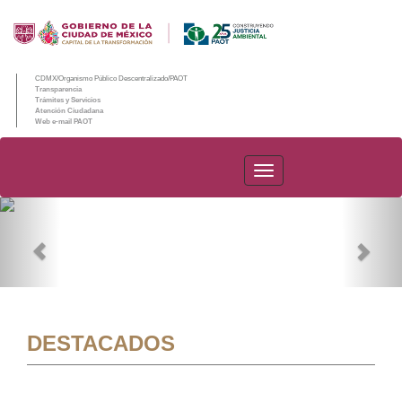
CDMX/Organismo Público Descentralizado/PAOT
Transparencia
Trámites y Servicios
Atención Ciudadana
Web e-mail PAOT
PAOT
Previous
Nex
DESTACADOS