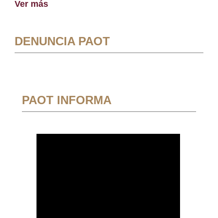
Ver más
DENUNCIA PAOT
PAOT INFORMA