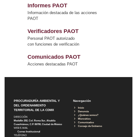
Informes PAOT
Información destacada de las acciones
PAOT
Verificadores PAOT
Personal PAOT autorizado
con funciones de verificación
Comunicados PAOT
Acciones destacadas PAOT
PROCURADURÍA AMBIENTAL Y
Navegación
DEL ORDENAMIENTO
Inicio
TERRITORIAL DE LA CDMX
Denuncia
¿Quiénes somos?
DIRECCIÓN
Micrositios
Medellín 202, Col. Roma Sur, Alcaldía
Comunicados
Cuauhtémoc, C.P. 06700, Ciudad de México
Consejo de Gobierno
WEB E-MAIL
Correo Institucional
TELÉFONO