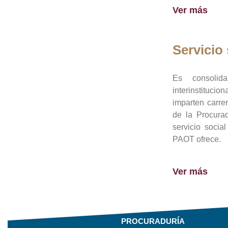
Ver más
Servicio 
Es consolid
interinstituci
imparten carre
de la Procura
servicio socia
PAOT ofrece.
Ver más
PROCURADURÍA