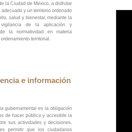
de la Ciudad de México, a disfrutar
 adecuado y un territorio ordenado
llo, salud y bienestar, mediante la
vigilancia de la aplicación y
 de la normatividad en materia
 ordenamiento territorial.
encia e información
ia gubernamental es la obligación
os de hacer pública y accesible la
bre sus actividades y decisiones.
es permitir que los ciudadanos