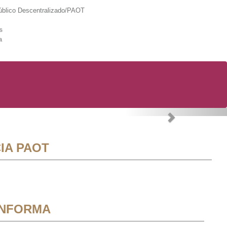
lico Descentralizado/PAOT
s
a
Next
IA PAOT
INFORMA