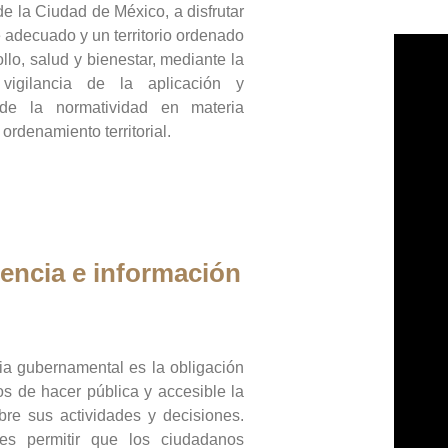
de la Ciudad de México, a disfrutar
 adecuado y un territorio ordenado
llo, salud y bienestar, mediante la
vigilancia de la aplicación y
 de la normatividad en materia
 ordenamiento territorial.
encia e información
ia gubernamental es la obligación
os de hacer pública y accesible la
bre sus actividades y decisiones.
es permitir que los ciudadanos