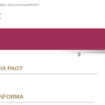
lico Descentralizado/PAOT
s
a
Next
IA PAOT
INFORMA