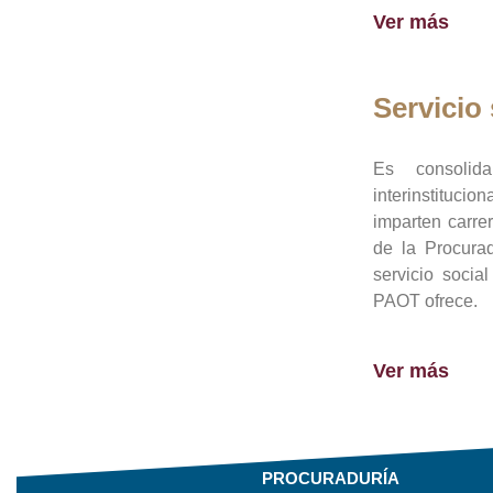
Ver más
Servicio 
Es consolid
interinstituci
imparten carre
de la Procura
servicio socia
PAOT ofrece.
Ver más
PROCURADURÍA