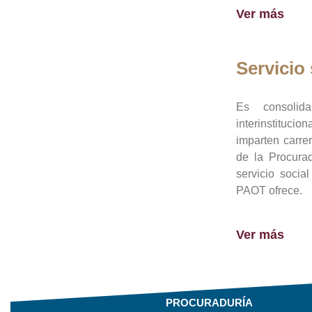
Ver más
Servicio 
Es consolid
interinstituci
imparten carre
de la Procura
servicio socia
PAOT ofrece.
Ver más
PROCURADURÍA