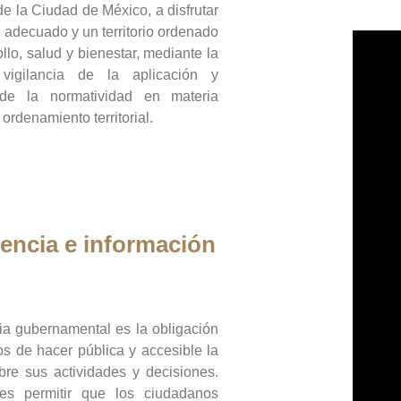
de la Ciudad de México, a disfrutar
 adecuado y un territorio ordenado
llo, salud y bienestar, mediante la
vigilancia de la aplicación y
 de la normatividad en materia
 ordenamiento territorial.
encia e información
ia gubernamental es la obligación
os de hacer pública y accesible la
bre sus actividades y decisiones.
es permitir que los ciudadanos