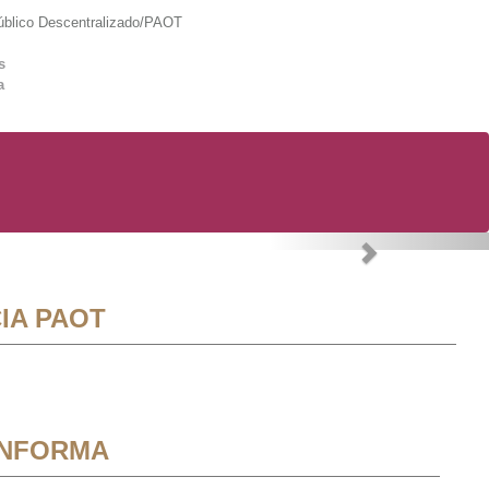
lico Descentralizado/PAOT
s
a
Next
IA PAOT
INFORMA