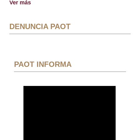
Ver más
DENUNCIA PAOT
PAOT INFORMA