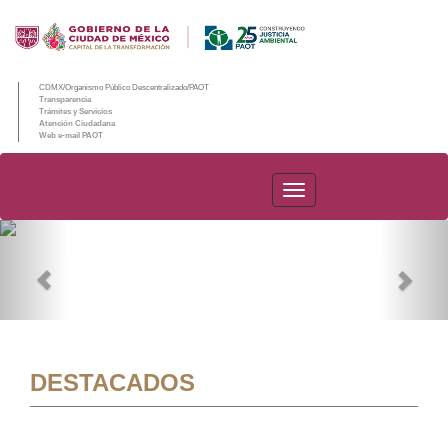
CDMX/Organismo Público Descentralizado/PAOT
Transparencia
Trámites y Servicios
Atención Ciudadana
Web e-mail PAOT
PAOT
Previous
Nex
DESTACADOS