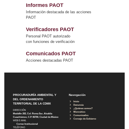
Informes PAOT
Información destacada de las acciones
PAOT
Verificadores PAOT
Personal PAOT autorizado
con funciones de verificación
Comunicados PAOT
Acciones destacadas PAOT
PROCURADURÍA AMBIENTAL Y
Navegación
DEL ORDENAMIENTO
Inicio
TERRITORIAL DE LA CDMX
Denuncia
¿Quiénes somos?
DIRECCIÓN
Micrositios
Medellín 202, Col. Roma Sur, Alcaldía
Comunicados
Cuauhtémoc, C.P. 06700, Ciudad de México
Consejo de Gobierno
WEB E-MAIL
Correo Institucional
TELÉFONO