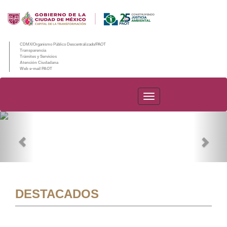
CDMX/Organismo Público Descentralizado/PAOT
Transparencia
Trámites y Servicios
Atención Ciudadana
Web e-mail PAOT
PAOT
Previous
Nex
DESTACADOS