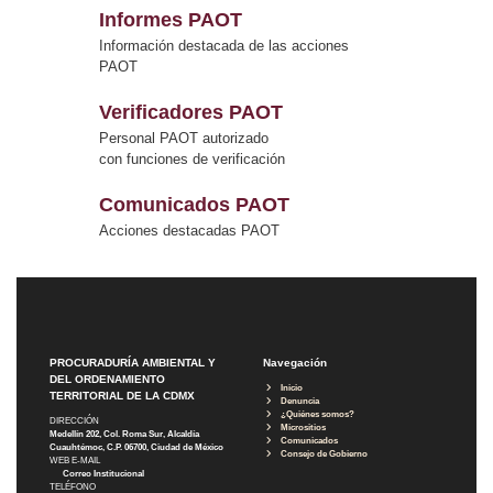
Informes PAOT
Información destacada de las acciones
PAOT
Verificadores PAOT
Personal PAOT autorizado
con funciones de verificación
Comunicados PAOT
Acciones destacadas PAOT
PROCURADURÍA AMBIENTAL Y
Navegación
DEL ORDENAMIENTO
Inicio
TERRITORIAL DE LA CDMX
Denuncia
¿Quiénes somos?
DIRECCIÓN
Micrositios
Medellín 202, Col. Roma Sur, Alcaldía
Comunicados
Cuauhtémoc, C.P. 06700, Ciudad de México
Consejo de Gobierno
WEB E-MAIL
Correo Institucional
TELÉFONO