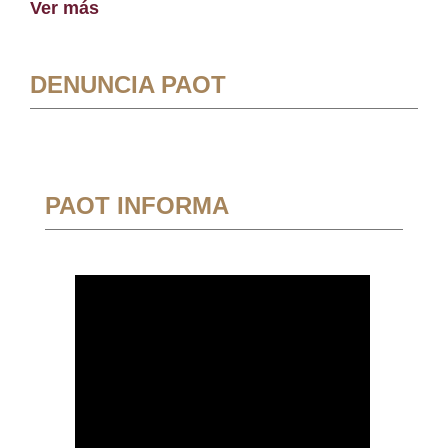
Ver más
DENUNCIA PAOT
PAOT INFORMA