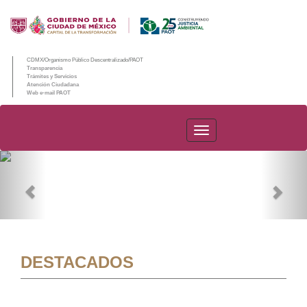
CDMX/Organismo Público Descentralizado/PAOT
Transparencia
Trámites y Servicios
Atención Ciudadana
Web e-mail PAOT
PAOT
Previous
Nex
DESTACADOS