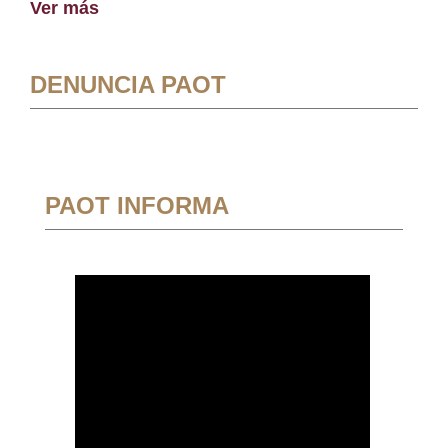
Ver más
DENUNCIA PAOT
PAOT INFORMA