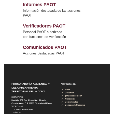
Informes PAOT
Información destacada de las acciones
PAOT
Verificadores PAOT
Personal PAOT autorizado
con funciones de verificación
Comunicados PAOT
Acciones destacadas PAOT
PROCURADURÍA AMBIENTAL Y
Navegación
DEL ORDENAMIENTO
Inicio
TERRITORIAL DE LA CDMX
Denuncia
¿Quiénes somos?
DIRECCIÓN
Micrositios
Medellín 202, Col. Roma Sur, Alcaldía
Comunicados
Cuauhtémoc, C.P. 06700, Ciudad de México
Consejo de Gobierno
WEB E-MAIL
Correo Institucional
TELÉFONO