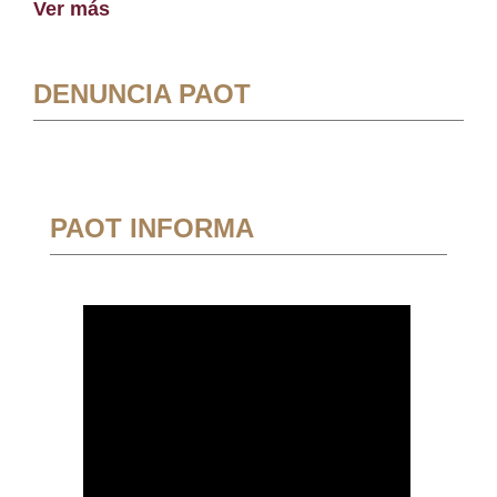
Ver más
DENUNCIA PAOT
PAOT INFORMA