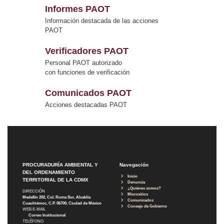
Informes PAOT
Información destacada de las acciones
PAOT
Verificadores PAOT
Personal PAOT autorizado
con funciones de verificación
Comunicados PAOT
Acciones destacadas PAOT
PROCURADURÍA AMBIENTAL Y
Navegación
DEL ORDENAMIENTO
Inicio
TERRITORIAL DE LA CDMX
Denuncia
¿Quiénes somos?
DIRECCIÓN
Micrositios
Medellín 202, Col. Roma Sur, Alcaldía
Comunicados
Cuauhtémoc, C.P. 06700, Ciudad de México
Consejo de Gobierno
WEB E-MAIL
Correo Institucional
TELÉFONO