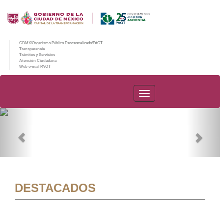
CDMX/Organismo Público Descentralizado/PAOT
Transparencia
Trámites y Servicios
Atención Ciudadana
Web e-mail PAOT
PAOT
Previous
Nex
DESTACADOS