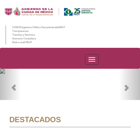
CDMX/Organismo Público Descentralizado/PAOT
Transparencia
Trámites y Servicios
Atención Ciudadana
Web e-mail PAOT
PAOT
Previous
Nex
DESTACADOS