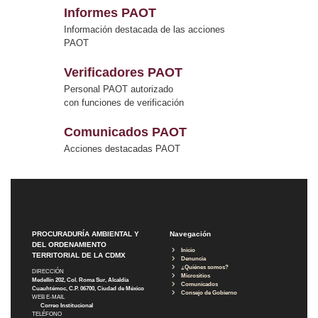
Informes PAOT
Información destacada de las acciones
PAOT
Verificadores PAOT
Personal PAOT autorizado
con funciones de verificación
Comunicados PAOT
Acciones destacadas PAOT
PROCURADURÍA AMBIENTAL Y
Navegación
DEL ORDENAMIENTO
Inicio
TERRITORIAL DE LA CDMX
Denuncia
¿Quiénes somos?
DIRECCIÓN
Micrositios
Medellín 202, Col. Roma Sur, Alcaldía
Comunicados
Cuauhtémoc, C.P. 06700, Ciudad de México
Consejo de Gobierno
WEB E-MAIL
Correo Institucional
TELÉFONO