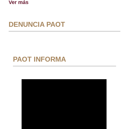
Ver más
DENUNCIA PAOT
PAOT INFORMA