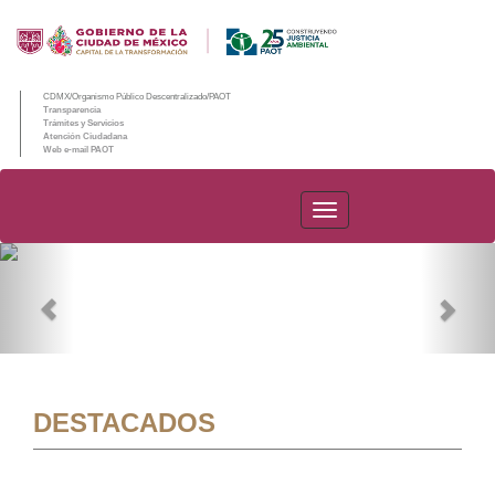
CDMX/Organismo Público Descentralizado/PAOT
Transparencia
Trámites y Servicios
Atención Ciudadana
Web e-mail PAOT
PAOT
Previous
Nex
DESTACADOS