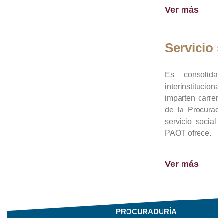
Ver más
Servicio 
Es consolid
interinstituci
imparten carre
de la Procura
servicio socia
PAOT ofrece.
Ver más
PROCURADURÍA