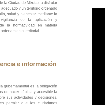
de la Ciudad de México, a disfrutar
 adecuado y un territorio ordenado
llo, salud y bienestar, mediante la
vigilancia de la aplicación y
 de la normatividad en materia
 ordenamiento territorial.
encia e información
ia gubernamental es la obligación
os de hacer pública y accesible la
bre sus actividades y decisiones.
es permitir que los ciudadanos