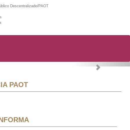
lico Descentralizado/PAOT
s
a
Next
IA PAOT
INFORMA