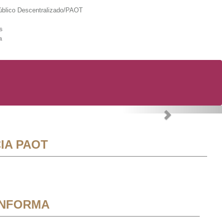
lico Descentralizado/PAOT
s
a
Next
IA PAOT
INFORMA