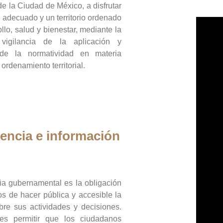
de la Ciudad de México, a disfrutar
 adecuado y un territorio ordenado
llo, salud y bienestar, mediante la
vigilancia de la aplicación y
 de la normatividad en materia
 ordenamiento territorial.
encia e información
ia gubernamental es la obligación
os de hacer pública y accesible la
bre sus actividades y decisiones.
es permitir que los ciudadanos