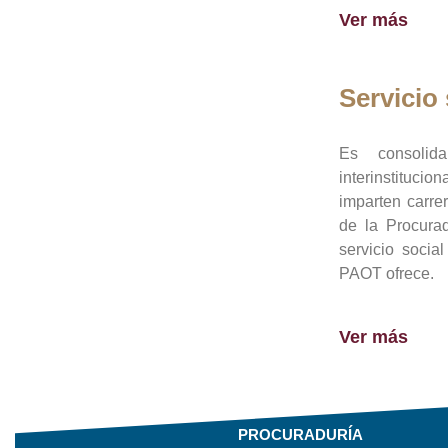
Ver más
Servicio 
Es consolid
interinstituci
imparten carre
de la Procura
servicio socia
PAOT ofrece.
Ver más
PROCURADURÍA