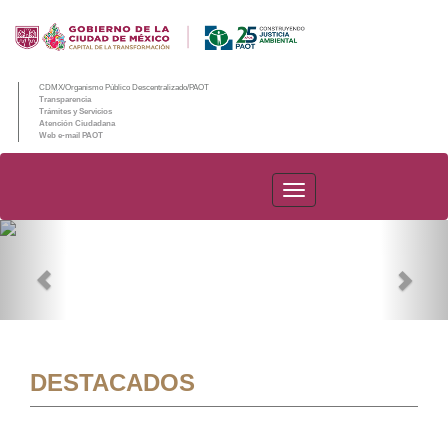
CDMX/Organismo Público Descentralizado/PAOT
Transparencia
Trámites y Servicios
Atención Ciudadana
Web e-mail PAOT
PAOT
Previous
Nex
DESTACADOS