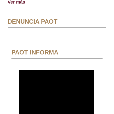
Ver más
DENUNCIA PAOT
PAOT INFORMA