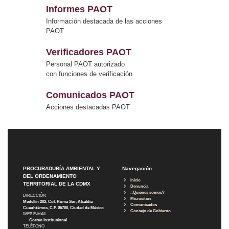
Informes PAOT
Información destacada de las acciones
PAOT
Verificadores PAOT
Personal PAOT autorizado
con funciones de verificación
Comunicados PAOT
Acciones destacadas PAOT
PROCURADURÍA AMBIENTAL Y
Navegación
DEL ORDENAMIENTO
Inicio
TERRITORIAL DE LA CDMX
Denuncia
¿Quiénes somos?
DIRECCIÓN
Micrositios
Medellín 202, Col. Roma Sur, Alcaldía
Comunicados
Cuauhtémoc, C.P. 06700, Ciudad de México
Consejo de Gobierno
WEB E-MAIL
Correo Institucional
TELÉFONO