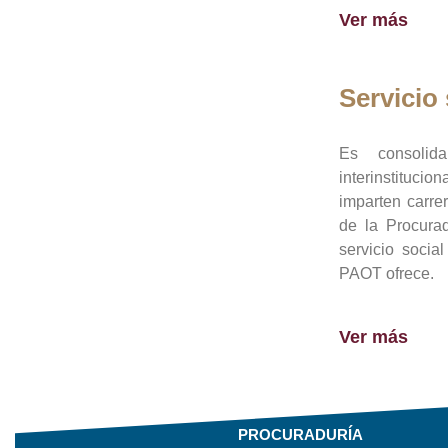
Ver más
Servicio 
Es consolid
interinstituci
imparten carre
de la Procura
servicio socia
PAOT ofrece.
Ver más
PROCURADURÍA