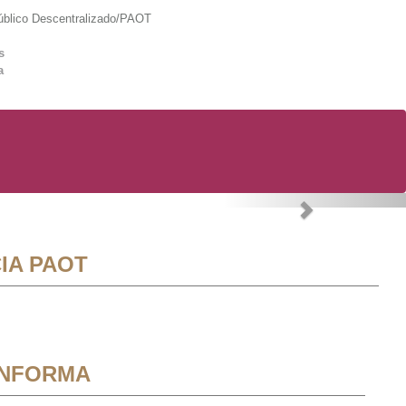
lico Descentralizado/PAOT
s
a
Next
IA PAOT
INFORMA