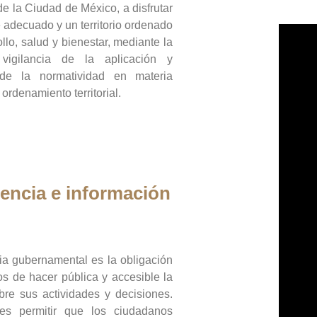
de la Ciudad de México, a disfrutar
 adecuado y un territorio ordenado
llo, salud y bienestar, mediante la
vigilancia de la aplicación y
 de la normatividad en materia
 ordenamiento territorial.
encia e información
ia gubernamental es la obligación
os de hacer pública y accesible la
bre sus actividades y decisiones.
es permitir que los ciudadanos