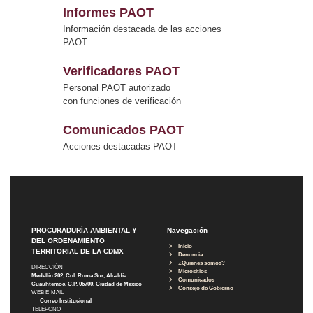
Informes PAOT
Información destacada de las acciones
PAOT
Verificadores PAOT
Personal PAOT autorizado
con funciones de verificación
Comunicados PAOT
Acciones destacadas PAOT
PROCURADURÍA AMBIENTAL Y
Navegación
DEL ORDENAMIENTO
Inicio
TERRITORIAL DE LA CDMX
Denuncia
¿Quiénes somos?
DIRECCIÓN
Micrositios
Medellín 202, Col. Roma Sur, Alcaldía
Comunicados
Cuauhtémoc, C.P. 06700, Ciudad de México
Consejo de Gobierno
WEB E-MAIL
Correo Institucional
TELÉFONO