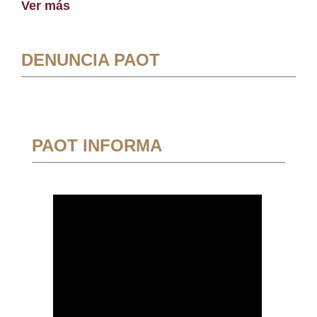
Ver más
DENUNCIA PAOT
PAOT INFORMA