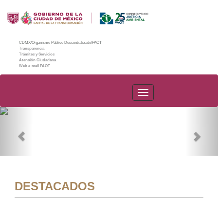
CDMX/Organismo Público Descentralizado/PAOT
Transparencia
Trámites y Servicios
Atención Ciudadana
Web e-mail PAOT
PAOT
Previous
Nex
DESTACADOS