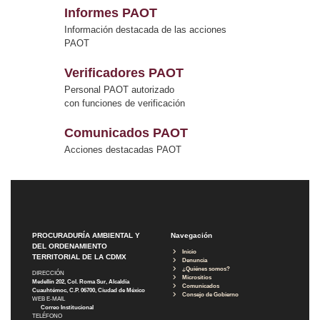
Informes PAOT
Información destacada de las acciones
PAOT
Verificadores PAOT
Personal PAOT autorizado
con funciones de verificación
Comunicados PAOT
Acciones destacadas PAOT
PROCURADURÍA AMBIENTAL Y
Navegación
DEL ORDENAMIENTO
Inicio
TERRITORIAL DE LA CDMX
Denuncia
¿Quiénes somos?
DIRECCIÓN
Micrositios
Medellín 202, Col. Roma Sur, Alcaldía
Comunicados
Cuauhtémoc, C.P. 06700, Ciudad de México
Consejo de Gobierno
WEB E-MAIL
Correo Institucional
TELÉFONO