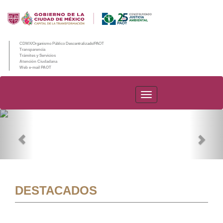
CDMX/Organismo Público Descentralizado/PAOT
Transparencia
Trámites y Servicios
Atención Ciudadana
Web e-mail PAOT
PAOT
Previous
Nex
DESTACADOS