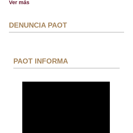
Ver más
DENUNCIA PAOT
PAOT INFORMA