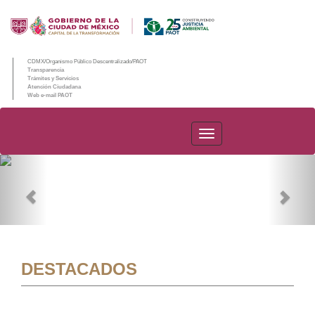
CDMX/Organismo Público Descentralizado/PAOT
Transparencia
Trámites y Servicios
Atención Ciudadana
Web e-mail PAOT
PAOT
Previous
Nex
DESTACADOS