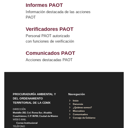
Informes PAOT
Información destacada de las acciones
PAOT
Verificadores PAOT
Personal PAOT autorizado
con funciones de verificación
Comunicados PAOT
Acciones destacadas PAOT
PROCURADURÍA AMBIENTAL Y
Navegación
DEL ORDENAMIENTO
Inicio
TERRITORIAL DE LA CDMX
Denuncia
¿Quiénes somos?
DIRECCIÓN
Micrositios
Medellín 202, Col. Roma Sur, Alcaldía
Comunicados
Cuauhtémoc, C.P. 06700, Ciudad de México
Consejo de Gobierno
WEB E-MAIL
Correo Institucional
TELÉFONO