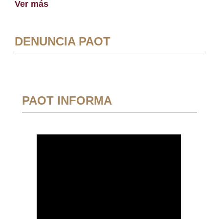
Ver más
DENUNCIA PAOT
PAOT INFORMA