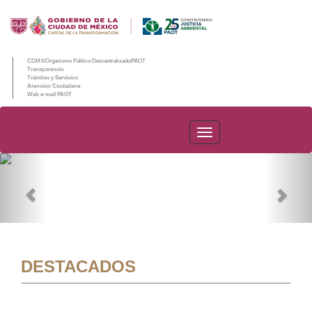
CDMX/Organismo Público Descentralizado/PAOT
Transparencia
Trámites y Servicios
Atención Ciudadana
Web e-mail PAOT
PAOT
Previous
Nex
DESTACADOS