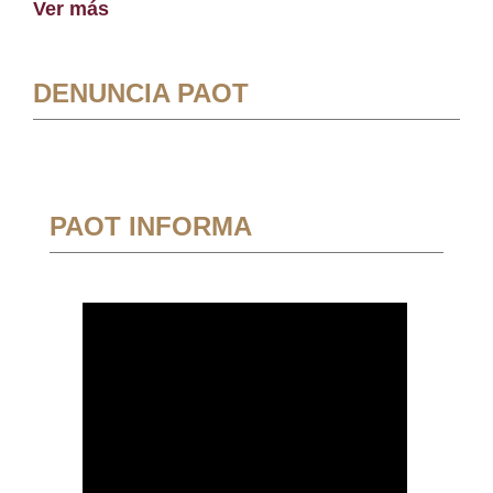
Ver más
DENUNCIA PAOT
PAOT INFORMA