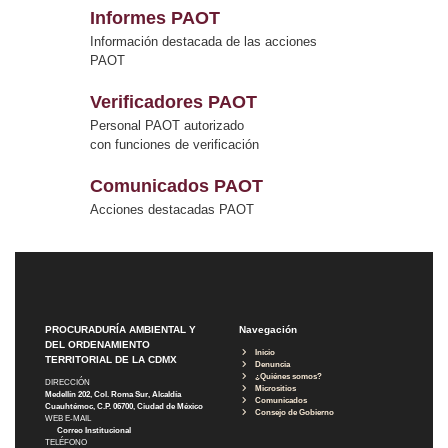
Informes PAOT
Información destacada de las acciones
PAOT
Verificadores PAOT
Personal PAOT autorizado
con funciones de verificación
Comunicados PAOT
Acciones destacadas PAOT
PROCURADURÍA AMBIENTAL Y
Navegación
DEL ORDENAMIENTO
Inicio
TERRITORIAL DE LA CDMX
Denuncia
¿Quiénes somos?
DIRECCIÓN
Micrositios
Medellín 202, Col. Roma Sur, Alcaldía
Comunicados
Cuauhtémoc, C.P. 06700, Ciudad de México
Consejo de Gobierno
WEB E-MAIL
Correo Institucional
TELÉFONO