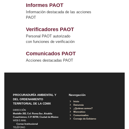
Informes PAOT
Información destacada de las acciones
PAOT
Verificadores PAOT
Personal PAOT autorizado
con funciones de verificación
Comunicados PAOT
Acciones destacadas PAOT
PROCURADURÍA AMBIENTAL Y
Navegación
DEL ORDENAMIENTO
Inicio
TERRITORIAL DE LA CDMX
Denuncia
¿Quiénes somos?
DIRECCIÓN
Micrositios
Medellín 202, Col. Roma Sur, Alcaldía
Comunicados
Cuauhtémoc, C.P. 06700, Ciudad de México
Consejo de Gobierno
WEB E-MAIL
Correo Institucional
TELÉFONO