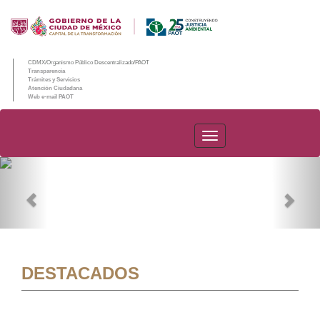
CDMX/Organismo Público Descentralizado/PAOT
Transparencia
Trámites y Servicios
Atención Ciudadana
Web e-mail PAOT
PAOT
Previous
Nex
DESTACADOS