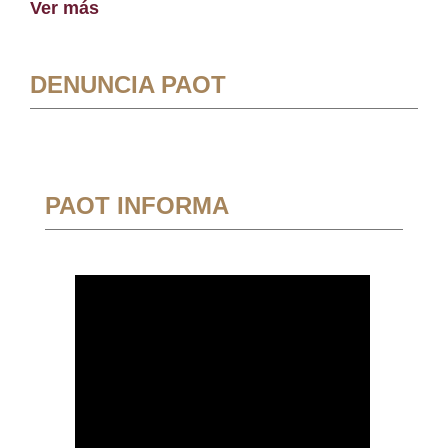
Ver más
DENUNCIA PAOT
PAOT INFORMA