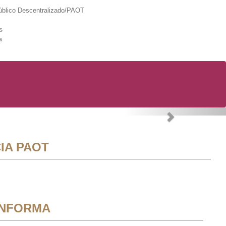
lico Descentralizado/PAOT
s
a
Next
IA PAOT
INFORMA