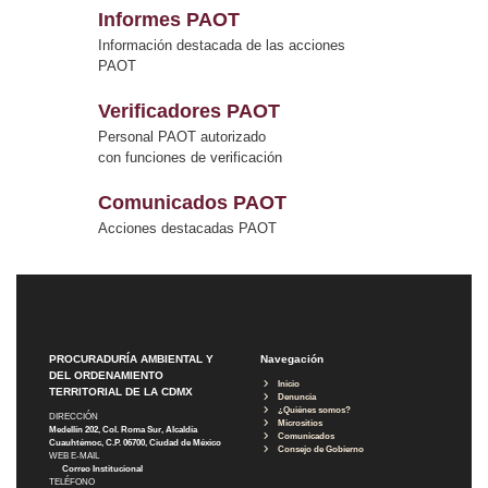
Informes PAOT
Información destacada de las acciones
PAOT
Verificadores PAOT
Personal PAOT autorizado
con funciones de verificación
Comunicados PAOT
Acciones destacadas PAOT
PROCURADURÍA AMBIENTAL Y
Navegación
DEL ORDENAMIENTO
Inicio
TERRITORIAL DE LA CDMX
Denuncia
¿Quiénes somos?
DIRECCIÓN
Micrositios
Medellín 202, Col. Roma Sur, Alcaldía
Comunicados
Cuauhtémoc, C.P. 06700, Ciudad de México
Consejo de Gobierno
WEB E-MAIL
Correo Institucional
TELÉFONO