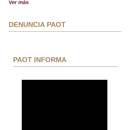
Ver más
DENUNCIA PAOT
PAOT INFORMA