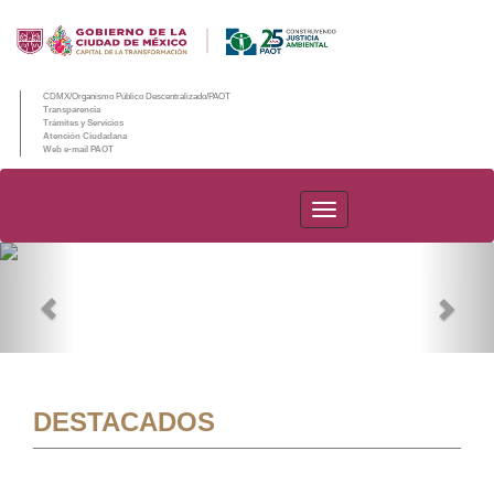
CDMX/Organismo Público Descentralizado/PAOT
Transparencia
Trámites y Servicios
Atención Ciudadana
Web e-mail PAOT
PAOT
Previous
Nex
DESTACADOS