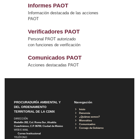
Informes PAOT
Información destacada de las acciones
PAOT
Verificadores PAOT
Personal PAOT autorizado
con funciones de verificación
Comunicados PAOT
Acciones destacadas PAOT
PROCURADURÍA AMBIENTAL Y
Navegación
DEL ORDENAMIENTO
Inicio
TERRITORIAL DE LA CDMX
Denuncia
¿Quiénes somos?
DIRECCIÓN
Micrositios
Medellín 202, Col. Roma Sur, Alcaldía
Comunicados
Cuauhtémoc, C.P. 06700, Ciudad de México
Consejo de Gobierno
WEB E-MAIL
Correo Institucional
TELÉFONO