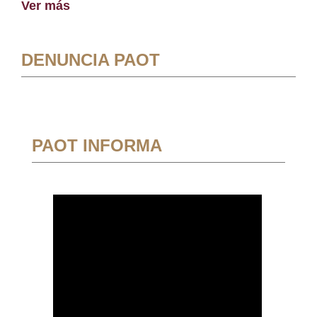
Ver más
DENUNCIA PAOT
PAOT INFORMA