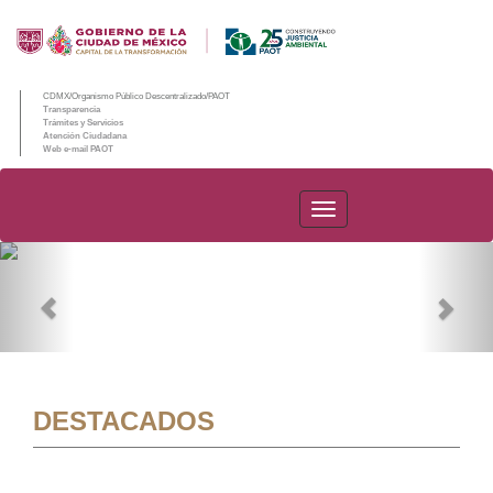
CDMX/Organismo Público Descentralizado/PAOT
Transparencia
Trámites y Servicios
Atención Ciudadana
Web e-mail PAOT
PAOT
Previous
Nex
DESTACADOS