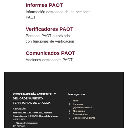
Informes PAOT
Información destacada de las acciones
PAOT
Verificadores PAOT
Personal PAOT autorizado
con funciones de verificación
Comunicados PAOT
Acciones destacadas PAOT
PROCURADURÍA AMBIENTAL Y
Navegación
DEL ORDENAMIENTO
Inicio
TERRITORIAL DE LA CDMX
Denuncia
¿Quiénes somos?
DIRECCIÓN
Micrositios
Medellín 202, Col. Roma Sur, Alcaldía
Comunicados
Cuauhtémoc, C.P. 06700, Ciudad de México
Consejo de Gobierno
WEB E-MAIL
Correo Institucional
TELÉFONO