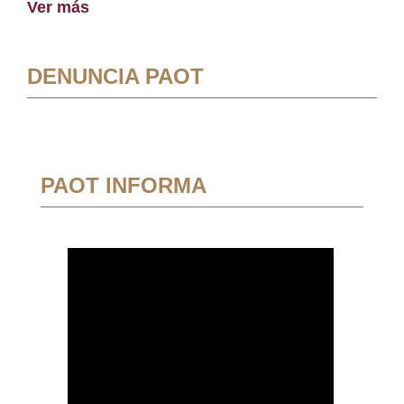
Ver más
DENUNCIA PAOT
PAOT INFORMA