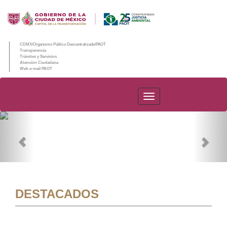
CDMX/Organismo Público Descentralizado/PAOT
Transparencia
Trámites y Servicios
Atención Ciudadana
Web e-mail PAOT
PAOT
Previous
Nex
DESTACADOS