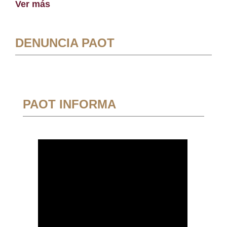
Ver más
DENUNCIA PAOT
PAOT INFORMA