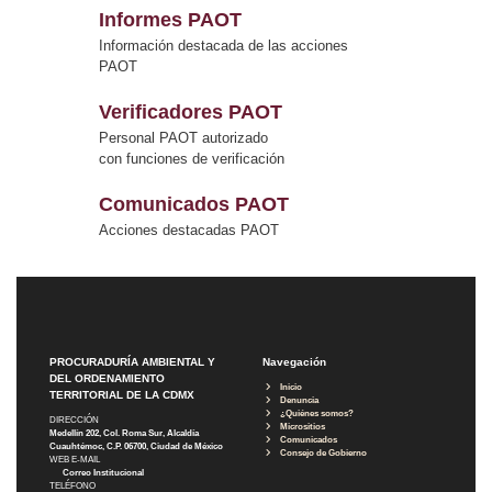
Informes PAOT
Información destacada de las acciones
PAOT
Verificadores PAOT
Personal PAOT autorizado
con funciones de verificación
Comunicados PAOT
Acciones destacadas PAOT
PROCURADURÍA AMBIENTAL Y
Navegación
DEL ORDENAMIENTO
Inicio
TERRITORIAL DE LA CDMX
Denuncia
¿Quiénes somos?
DIRECCIÓN
Micrositios
Medellín 202, Col. Roma Sur, Alcaldía
Comunicados
Cuauhtémoc, C.P. 06700, Ciudad de México
Consejo de Gobierno
WEB E-MAIL
Correo Institucional
TELÉFONO