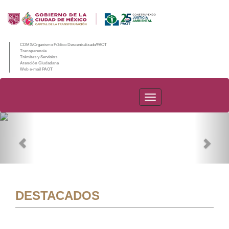
CDMX/Organismo Público Descentralizado/PAOT
Transparencia
Trámites y Servicios
Atención Ciudadana
Web e-mail PAOT
PAOT
Previous
Nex
DESTACADOS