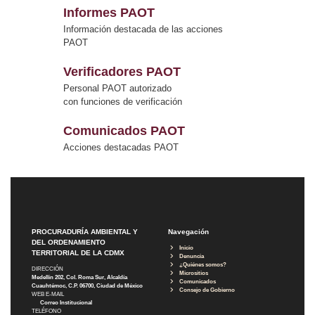
Informes PAOT
Información destacada de las acciones
PAOT
Verificadores PAOT
Personal PAOT autorizado
con funciones de verificación
Comunicados PAOT
Acciones destacadas PAOT
PROCURADURÍA AMBIENTAL Y
Navegación
DEL ORDENAMIENTO
Inicio
TERRITORIAL DE LA CDMX
Denuncia
¿Quiénes somos?
DIRECCIÓN
Micrositios
Medellín 202, Col. Roma Sur, Alcaldía
Comunicados
Cuauhtémoc, C.P. 06700, Ciudad de México
Consejo de Gobierno
WEB E-MAIL
Correo Institucional
TELÉFONO