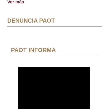
Ver más
DENUNCIA PAOT
PAOT INFORMA