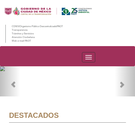
CDMX/Organismo Público Descentralizado/PAOT
Transparencia
Trámites y Servicios
Atención Ciudadana
Web e-mail PAOT
PAOT
Previous
Nex
DESTACADOS