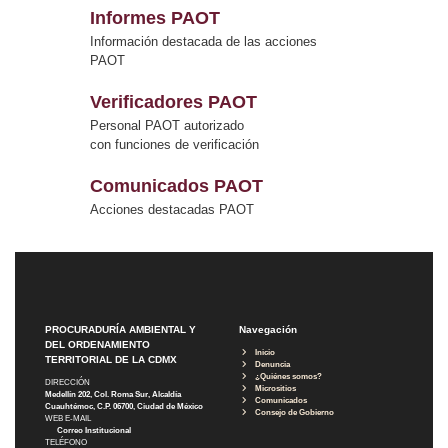
Informes PAOT
Información destacada de las acciones
PAOT
Verificadores PAOT
Personal PAOT autorizado
con funciones de verificación
Comunicados PAOT
Acciones destacadas PAOT
PROCURADURÍA AMBIENTAL Y
Navegación
DEL ORDENAMIENTO
Inicio
TERRITORIAL DE LA CDMX
Denuncia
¿Quiénes somos?
DIRECCIÓN
Micrositios
Medellín 202, Col. Roma Sur, Alcaldía
Comunicados
Cuauhtémoc, C.P. 06700, Ciudad de México
Consejo de Gobierno
WEB E-MAIL
Correo Institucional
TELÉFONO