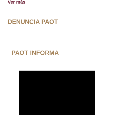
Ver más
DENUNCIA PAOT
PAOT INFORMA