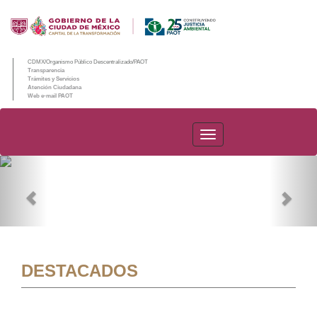
CDMX/Organismo Público Descentralizado/PAOT
Transparencia
Trámites y Servicios
Atención Ciudadana
Web e-mail PAOT
PAOT
Previous
Nex
DESTACADOS